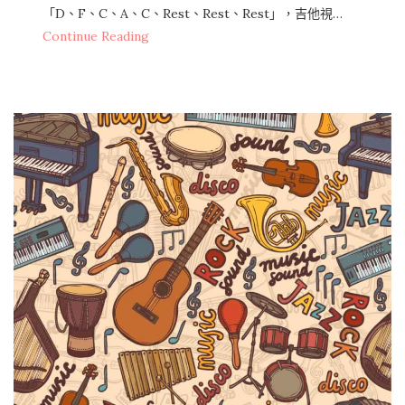
「D、F、C、A、C、Rest、Rest、Rest」，吉他視…
Continue Reading