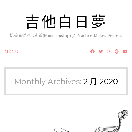
Skip
to
吉他白日夢
content
培養音樂核心素養(Musicianship) / Practice Makes Perfect
MENU
Monthly Archives:
2 月 2020