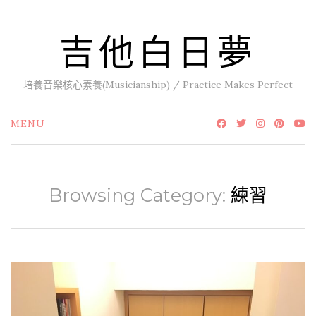
Skip
to
吉他白日夢
content
培養音樂核心素養(Musicianship) / Practice Makes Perfect
MENU
Browsing Category:
練習