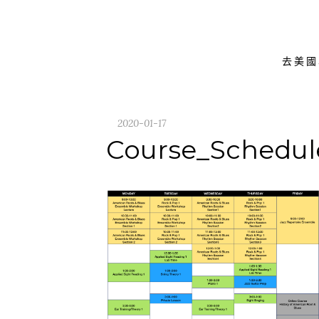
去美國
2020-01-17
Course_Schedul