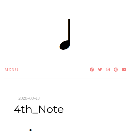
Skip
to
content
MENU
2020-03-13
4th_Note