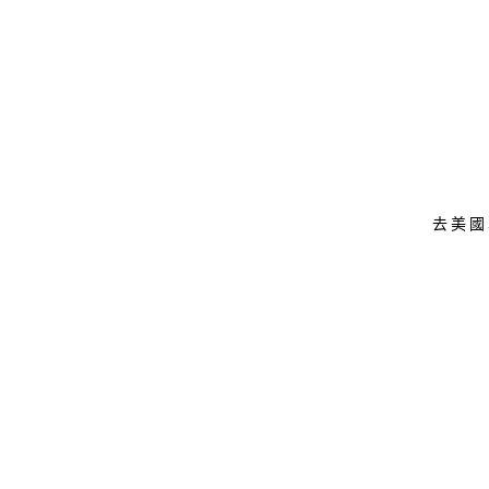
Skip
to
content
去美國