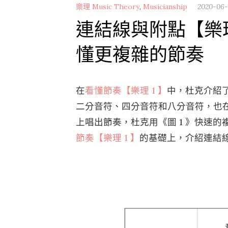
樂理 Music Theory
,
Musicianship
2020-06-
連結線與附點【樂理
懂更複雜的節奏
在
看懂節奏【樂理 1 】
中，杜克介紹了 
二分音符、四分音符和八分音符，也
上唱出節奏，杜克用《圖 1 》快速的
節奏【樂理 1 】
的基礎上，介紹連結線（ 