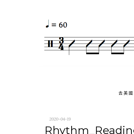
Skip
to
content
去美國
2020-04-19
Rhythm_Readin