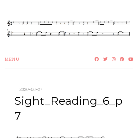
Skip
to
content
MENU
2020-06-27
Sight_Reading_6_p
7