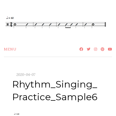
Skip
to
content
MENU
2020-04-07
Rhythm_Singing_
Practice_Sample6