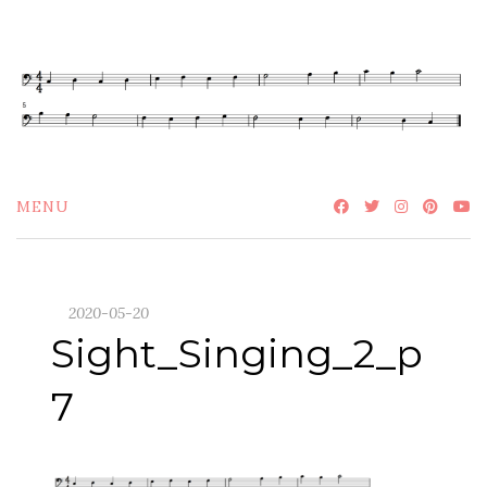
Skip
to
content
MENU
2020-05-20
Sight_Singing_2_p
7