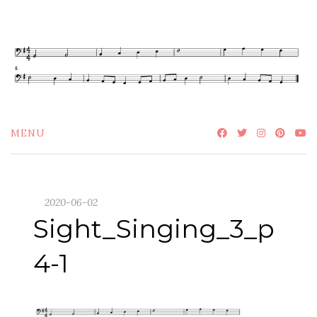
Skip
to
content
MENU
2020-06-02
Sight_Singing_3_p
4-1