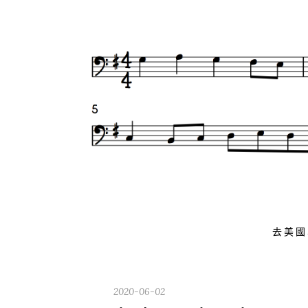
Skip
to
content
去美國
2020-06-02