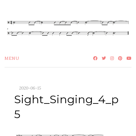
Skip
to
content
MENU
2020-06-15
Sight_Singing_4_p
5