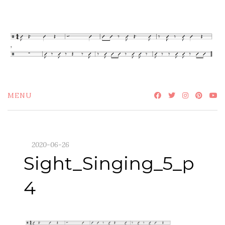
Skip
to
content
MENU
2020-06-26
Sight_Singing_5_p
4